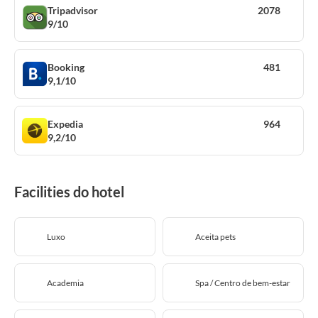
Tripadvisor
2078
9/10
Booking
481
9,1/10
Expedia
964
9,2/10
Facilities do hotel
Luxo
Aceita pets
Academia
Spa / Centro de bem-estar