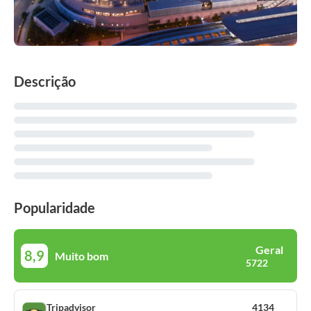
Descrição
Popularidade
Geral
8,9
Muito bom
5722
Tripadvisor
4134