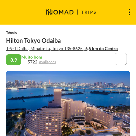
Tóquio
Hilton Tokyo Odaiba
1-9-1 Daiba, Minato-ku, Tokyo 135-8625
, 6,5 km do Centro
Muito bom
8,9
5722
Avaliações