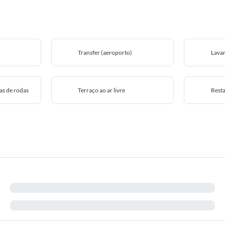
Transfer (aeroporto)
Lava
as de rodas
Terraço ao ar livre
Rest