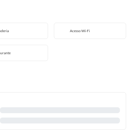
nderia
Acesso Wi-Fi
aurante