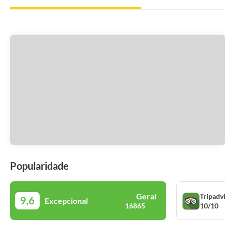
Popularidade
Geral
Tripadv
9,6
Excepcional
10/10
16865