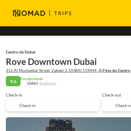
Centro de Dubai
Rove Downtown Dubai
312 Al Mustaqbal Street, Zabeel 2, DUBAI 119444
, 0,9 km do Centro
Excepcional
9,6
16865
Avaliações
Check-in
Check-out