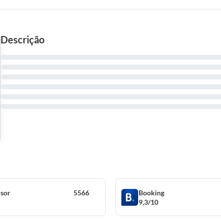
Descrição
isor
5566
Booking
9,3/10