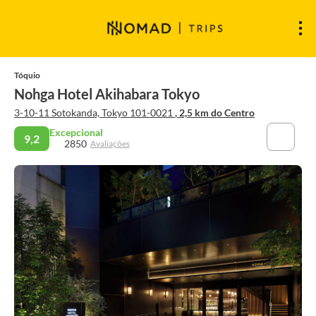
Tóquio
Nohga Hotel Akihabara Tokyo
3-10-11 Sotokanda, Tokyo 101-0021
, 2,5 km do Centro
Excepcional
9,2
2850
Avaliações