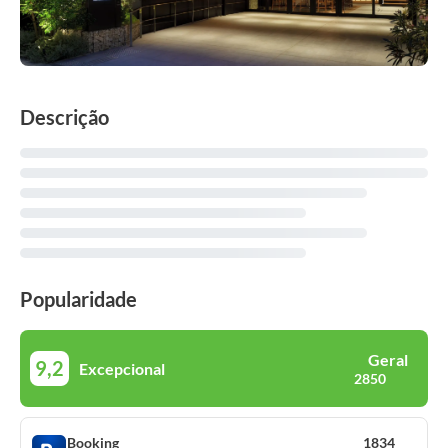
Descrição
Popularidade
Geral
9,2
Excepcional
2850
Booking
1834