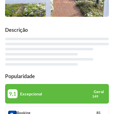
Descrição
Popularidade
Geral
9,1
Excepcional
149
Booking
85