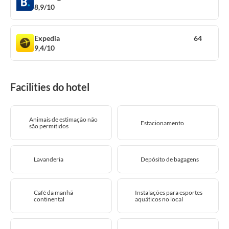
8,9/10
Expedia
64
9,4/10
Facilities do hotel
Animais de estimação não
Estacionamento
são permitidos
Lavanderia
Depósito de bagagens
Café da manhã
Instalações para esportes
continental
aquáticos no local