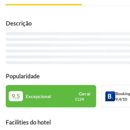
Descrição
Popularidade
Geral
Bookin
9,5
Excepcional
9,4/10
1124
Facilities do hotel