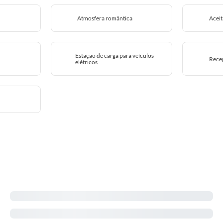
Atmosfera romântica
Aceit
Estação de carga para veículos
Rece
elétricos