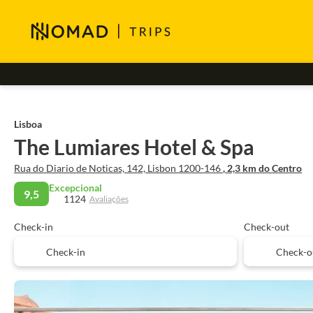
Lisboa
The Lumiares Hotel & Spa
Rua do Diario de Noticas, 142, Lisbon 1200-146
, 2,3 km do Centro
Excepcional
9,5
1124
Avaliações
Check-in
Check-out