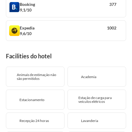
Booking
377
9,1/10
Expedia
1002
9,6/10
Facilities do hotel
Animais de estimação não
Academia
são permitidos
Estação de carga para
Estacionamento
veículos elétricos
Recepção 24 horas
Lavanderia