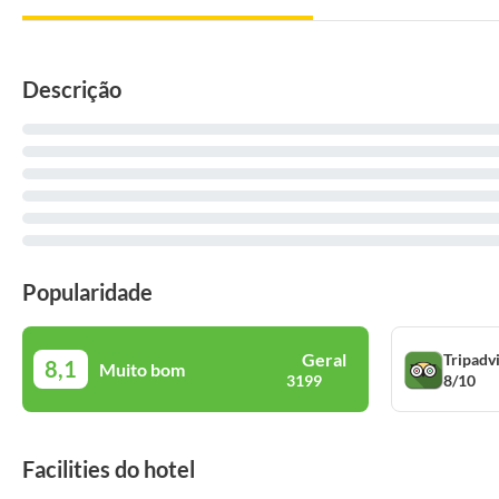
Descrição
Popularidade
Geral
Tripadv
8,1
Muito bom
8/10
3199
Facilities do hotel