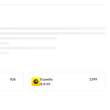
926
Expedia
1399
8,4/10