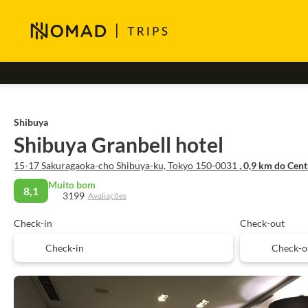
Shibuya
Shibuya Granbell hotel
15-17 Sakuragaoka-cho Shibuya-ku, Tokyo 150-0031
, 0,9 km do Cen
Muito bom
8,1
3199
Avaliações
Check-in
Check-out