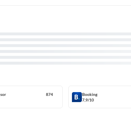
isor
874
Booking
7,9/10