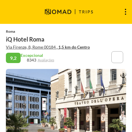
Roma
iQ Hotel Roma
Via Firenze, 8, Rome 00184
, 1,5 km do Centro
Excepcional
9,2
8343
Avaliações