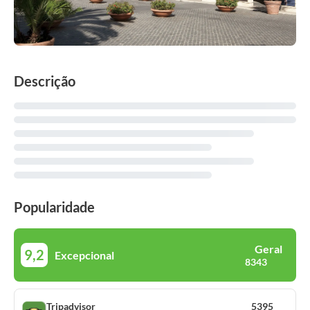
Descrição
Popularidade
Geral
9,2
Excepcional
8343
Tripadvisor
5395