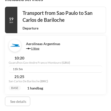
Transport from Sao Paulo to San
19
Carlos de Bariloche
Jun
Departure
Aerolineas Argentinas
1 Stop
10:20
Guarulhos Gov Andre Franco Montouro
(GRU)
11h 5m
21:25
San Carlos De Bariloche
(BRC)
1 handbag
BASE
See details