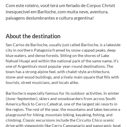
Com este roteiro, você terá um feriado de Corpus Christi 
inesquecível em Bariloche, com muita neve, aventura, 
paisagens deslumbrantes e cultura argentina! 
About the destination
San Carlos de Bariloche, usually just called Bariloche, is a lakeside
city in northern Patagonia framed by snow-capped peaks, deep
blue waters, and dense forests. Sitting on the shores of Lake
Nahuel Huapi and within the national park of the same name, it’s
one of Argentina’s most popular year‑round destinations. The
town has a strong alpine feel, with chalet-style architecture,
stone-and-wood buildings, and a lively main square that fills with
tourists, street musicians, and locals alike.
Bariloche is especially famous for its outdoor activities. In winter
(June–September), skiers and snowboarders from across South
America flock to Cerro Catedral, one of the largest ski resorts in
the region. The rest of the year, the mountains and lakes become a
playground for hiking, mountain biking, kayaking, fishing, and
climbing. Classic excursions include the Circuito Chico scenic
drive with viewpoints like Cerro Campanario and panoramic boat