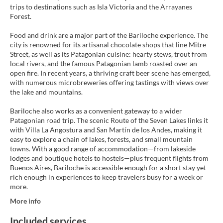
trips to destinations such as Isla Victoria and the Arrayanes
Forest.
Food and drink are a major part of the Bariloche experience. The
city is renowned for its artisanal chocolate shops that line Mitre
Street, as well as its Patagonian cuisine: hearty stews, trout from
local rivers, and the famous Patagonian lamb roasted over an
open fire. In recent years, a thriving craft beer scene has emerged,
with numerous microbreweries offering tastings with views over
the lake and mountains.
Bariloche also works as a convenient gateway to a wider
Patagonian road trip. The scenic Route of the Seven Lakes links it
with Villa La Angostura and San Martín de los Andes, making it
easy to explore a chain of lakes, forests, and small mountain
towns. With a good range of accommodation—from lakeside
lodges and boutique hotels to hostels—plus frequent flights from
Buenos Aires, Bariloche is accessible enough for a short stay yet
rich enough in experiences to keep travelers busy for a week or
more.
More info
Included services