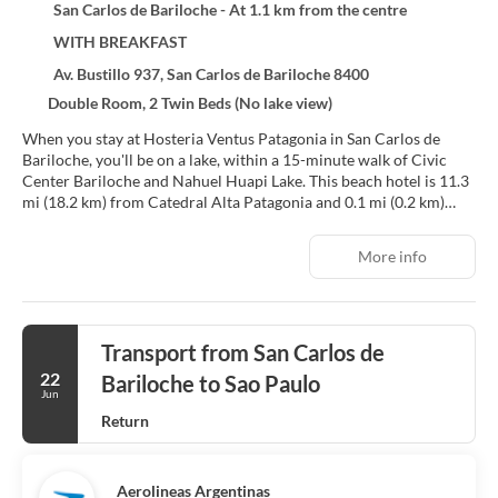
San Carlos de Bariloche - At 1.1 km from the centre
WITH BREAKFAST
Av. Bustillo 937, San Carlos de Bariloche 8400
Double Room, 2 Twin Beds (No lake view)
When you stay at Hosteria Ventus Patagonia in San Carlos de
Bariloche, you'll be on a lake, within a 15-minute walk of Civic
Center Bariloche and Nahuel Huapi Lake. This beach hotel is 11.3
mi (18.2 km) from Catedral Alta Patagonia and 0.1 mi (0.2 km)
from Fenoglio Museum of Chocolate.
More info
Enjoy recreation amenities such as an outdoor pool or take in the
view from a garden. Additional features at this hotel include
complimentary wireless internet access, tour/ticket assistance,
and a vending machine. Guests can catch a ride to nearby
Transport from San Carlos de
destinations on the area shuttle (surcharge).
22
Bariloche to Sao Paulo
Make yourself at home in one of the 14 guestrooms featuring
Jun
minibars and flat-screen televisions. Complimentary wireless
Return
internet access keeps you connected, and cable programming is
available for your entertainment. Private bathrooms with
showers feature complimentary toiletries and hair dryers.
Aerolineas Argentinas
Conveniences include phones, as well as safes and desks.