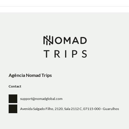
Agência Nomad Trips
Contact
support@nomadglobal.com
Avenida Salgado Filho, 2120, Sala 2112 C
, 07115-000 - Guarulhos