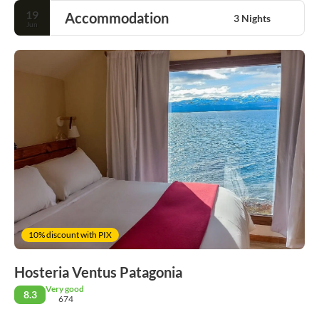
19
Accommodation
3 Nights
Jun
10% discount with PIX
Hosteria Ventus Patagonia
Very good
8.3
674