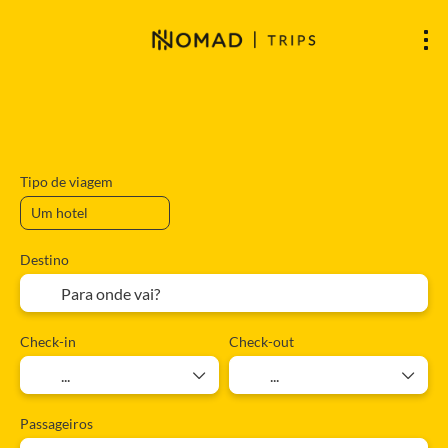
Hospedagens
Voos
Voos + Hospeda
+
Tipo de viagem
Destino
Check-in
Check-out
Passageiros