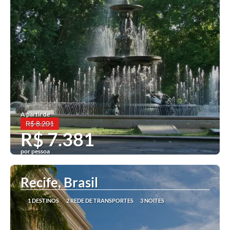
A partir de
R$ 8.201
R$ 7.381
por pessoa
Ver mais
Recife, Brasil
1 DESTINOS
2 REDE DE TRANSPORTES
3 NOITES