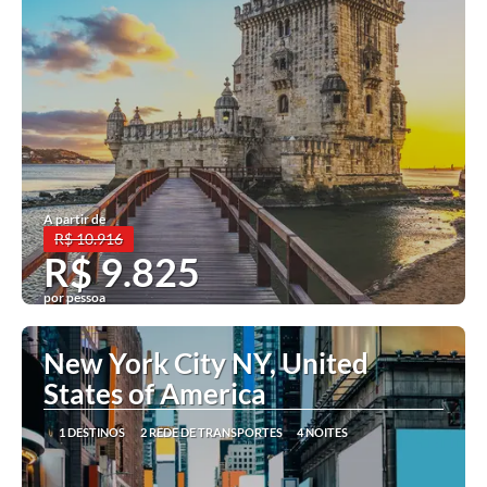
A partir de
R$ 10.916
R$ 9.825
por pessoa
Ver mais
New York City NY, United
States of America
1 DESTINOS
2 REDE DE TRANSPORTES
4 NOITES