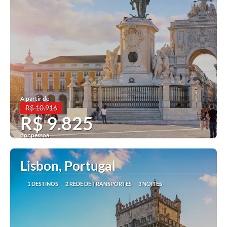
A partir de
R$ 10.916
R$ 9.825
por pessoa
Ver mais
Lisbon, Portugal
1 DESTINOS
2 REDE DE TRANSPORTES
3 NOITES