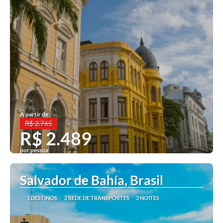
A partir de
R$ 2.765
R$ 2.489
por pessoa
Ver mais
Salvador de Bahía, Brasil
1 DESTINOS
2 REDE DE TRANSPORTES
3 NOITES