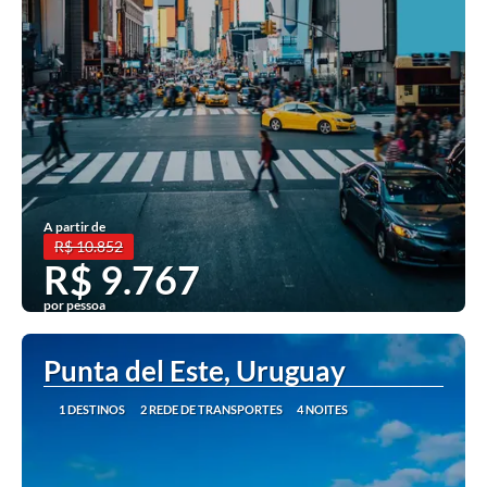
A partir de
R$ 10.852
R$ 9.767
por pessoa
Ver mais
Punta del Este, Uruguay
1 DESTINOS
2 REDE DE TRANSPORTES
4 NOITES