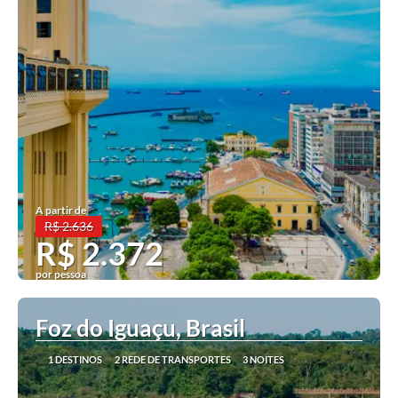
A partir de
R$ 2.636
R$ 2.372
por pessoa
Ver mais
Foz do Iguaçu, Brasil
1 DESTINOS
2 REDE DE TRANSPORTES
3 NOITES