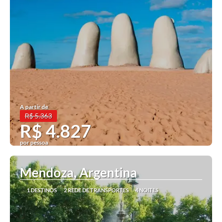
A partir de
R$ 5.363
R$ 4.827
por pessoa
Ver mais
Mendoza, Argentina
1 DESTINOS
2 REDE DE TRANSPORTES
4 NOITES