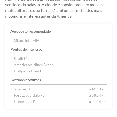
sentidos da palavra. A cidade é considerada um mosaico
multicultural, o que torna Miami uma das cidades mais
incomuns e interessantes da América.
Aeroporto recomendado
Miami Intl (MIA)
Pontos de interesse
South Miami
AmericanAirlines Arena
Hollywood beach
Destinos próximos
Sunrise FL
a 41,10 km
Fort Lauderdale FL
a 38,84 km
Homestead FL
a 41,14 km