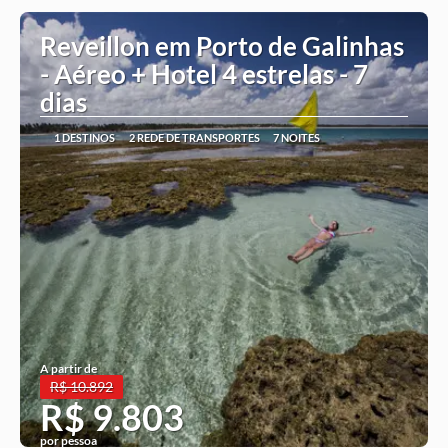
Reveillon em Porto de Galinhas
- Aéreo + Hotel 4 estrelas - 7
dias
1 DESTINOS
2 REDE DE TRANSPORTES
7 NOITES
A partir de
R$ 10.892
R$ 9.803
por pessoa