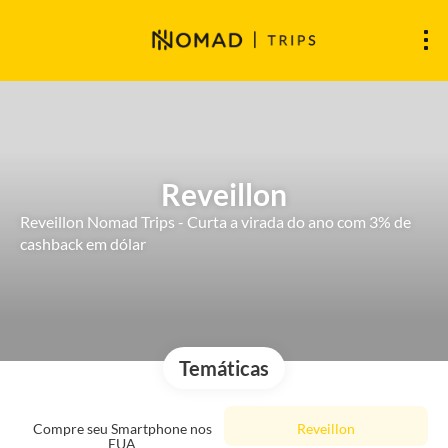
Reveillon
Reveillon Nomad Trips - Curta a virada do ano com 3% de
cashback em dólar
Temáticas
Compre seu Smartphone nos
Reveillon
EUA