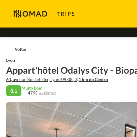
Voltar
Lyon
Appart'hôtel Odalys City - Biop
60, avenue Rockefeller, Lyon 69008
, 3,1 km do Centro
Muito bom
8,1
4795
Avaliações