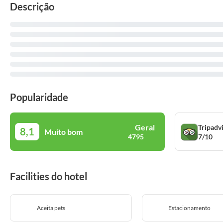
Descrição
Popularidade
Geral
Tripadv
8,1
Muito bom
7/10
4795
Facilities do hotel
Aceita pets
Estacionamento