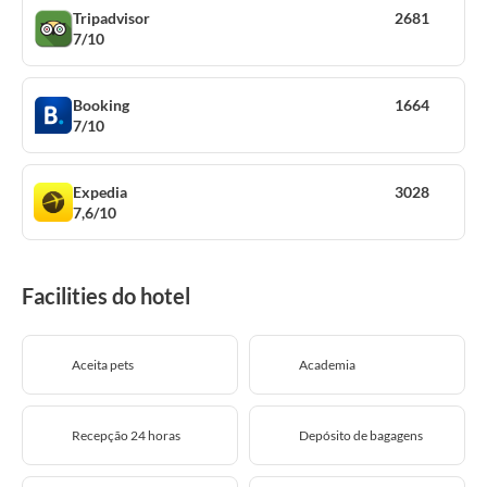
Tripadvisor
2681
7/10
Booking
1664
7/10
Expedia
3028
7,6/10
Facilities do hotel
Aceita pets
Academia
Recepção 24 horas
Depósito de bagagens