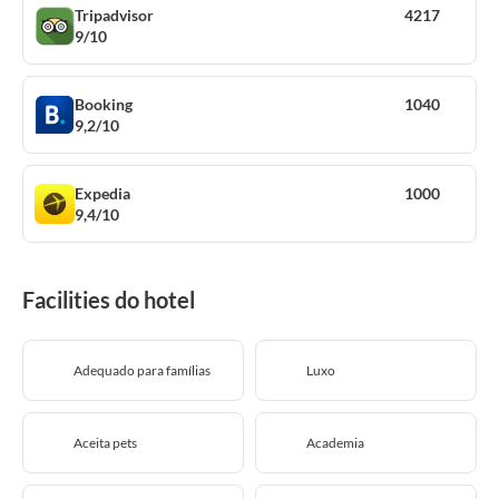
Tripadvisor
4217
9/10
Booking
1040
9,2/10
Expedia
1000
9,4/10
Facilities do hotel
Adequado para famílias
Luxo
Aceita pets
Academia