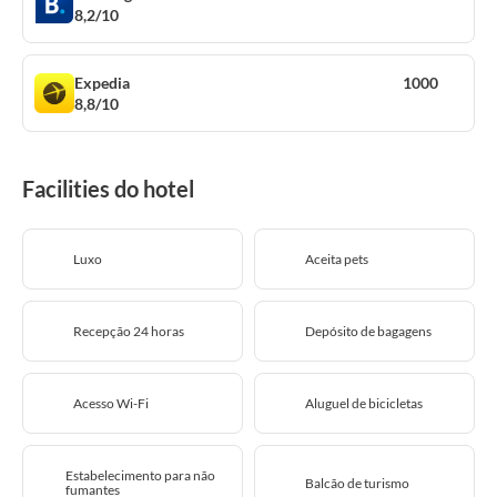
8,2/10
Expedia
1000
8,8/10
Facilities do hotel
Luxo
Aceita pets
Recepção 24 horas
Depósito de bagagens
Acesso Wi-Fi
Aluguel de bicicletas
Estabelecimento para não
Balcão de turismo
fumantes