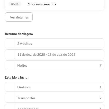
As comodidades presentes incluem um computador, check-out
1 bolsa ou mochila
BASIC
expresso e serviço de lavanderia e lavagem a seco.
Estacionamento limitado está disponível no local.
Ver detalhes
Resumo da viagem
2 Adultos
11 de dez. de 2025 - 18 de dez. de 2025
Noites
7
Esta ideia inclui
Destinos
1
Transportes
2
Acomodações
1