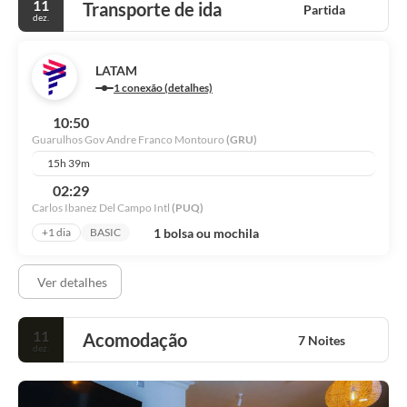
11
Transporte de ida
Partida
dez.
LATAM
1 conexão (detalhes)
10:50
Guarulhos Gov Andre Franco Montouro
(GRU)
15h 39m
02:29
Carlos Ibanez Del Campo Intl
(PUQ)
1 bolsa ou mochila
+1 dia
BASIC
Ver detalhes
11
Acomodação
7 Noites
dez.