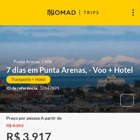
Punta Arenas, Chile
7 dias em Punta Arenas, - Voo + Hotel
Transporte + Hotel
ID de referência:
32847891
preço por pessoa A partir de
R$ 4.353
R$ 3.917