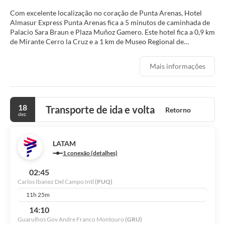
Com excelente localização no coração de Punta Arenas, Hotel
Almasur Express Punta Arenas fica a 5 minutos de caminhada de
Palacio Sara Braun e Plaza Muñoz Gamero. Este hotel fica a 0,9 km
de Mirante Cerro la Cruz e a 1 km de Museo Regional de
Magallanes.
Mais informações
Não perca as atividades de recreação, como uma academia e
aluguel de bicicletas. Este hotel em estilo vitoriano ainda oferece
loja de presentes/banca de jornal, lareira no saguão e salão de
banquetes.
18
Transporte de ida e volta
Retorno
dez.
Sinta-se em casa em um de nossos 115 quartos com frigobares e
TVs de tela plana. Sua cama colchão com pillow-top apresenta
roupas de cama premium. Durante a estadia, as TVs com canais a
LATAM
cabo garantem a sua diversão. Banheiros possuem banheiras e
1 conexão (detalhes)
chuveiros com efeito de chuva.
02:45
Para saborear um delicioso almoço ou jantar, vá ao Nao Victoria,
Carlos Ibanez Del Campo Intl
(PUQ)
um restaurante especializado em pratos da culinária regional
também serve refeições na cafeteria. O local ainda oferece serviço
11h 25m
de quarto (horário limitado). Mate sua sede com sua bebida
14:10
favorita em um bar/lounge.
Guarulhos Gov Andre Franco Montouro
(GRU)