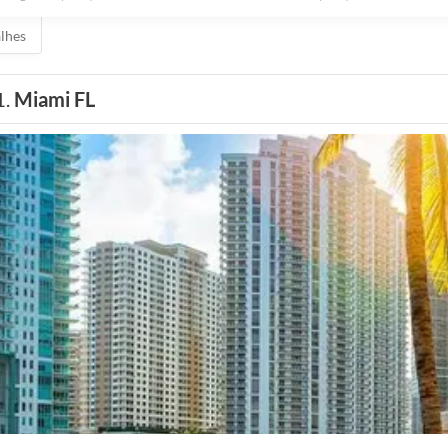
alhes
1.
Miami FL