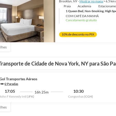
ig Apple. Nova York tem tudo para todos: arquitetura, arte, culinária, e
Brooklyn, NY -
Mostrar no mapa
> 6,5 km
Praia
Academia
Estacionamen
1 Queen Bed, Non-Smoking, High Spee
COM CAFÉ DA MANHÃ
Cancelamento gratuito
10% de desconto no PIX
alhes
Transporte de Cidade de Nova York, NY para São Pa
Gol Transportes Aéreos
2 Paradas
17:05
10:30
16h 25m
John F Kennedy Intl
(JFK)
Congonhas
(CGH)
alhes