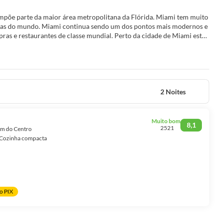
mpõe parte da maior área metropolitana da Flórida. Miami tem muito
festas do mundo. Miami continua sendo um dos pontos mais modernos e
as e restaurantes de classe mundial. Perto da cidade de Miami estão
ugar de entretenimento social e ensolarado, também é um lugar
mi Beach contém a maior concentração de arquitetura de resort dos
 tendência. Miami é tantas coisas. Tudo glamoroso, em todos os
Miami uma das cidades mais incomuns e interessantes da América.
2 Noites
Muito bom
8,1
2521
km do Centro
Cozinha compacta
o PIX