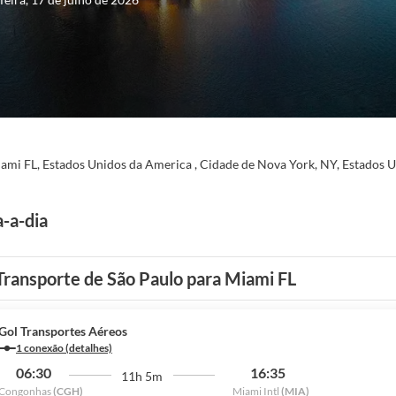
ami FL, Estados Unidos da America , Cidade de Nova York, NY, Estados 
a-a-dia
Transporte de São Paulo para Miami FL
Gol Transportes Aéreos
1 conexão (detalhes)
06:30
16:35
11h 5m
Congonhas
(CGH)
Miami Intl
(MIA)