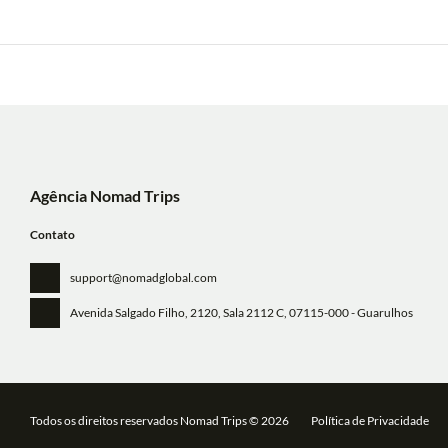
Agência Nomad Trips
Contato
support@nomadglobal.com
Avenida Salgado Filho, 2120, Sala 2112 C
, 07115-000 - Guarulhos
Todos os direitos reservados Nomad Trips © 2026
Política de Privacidade