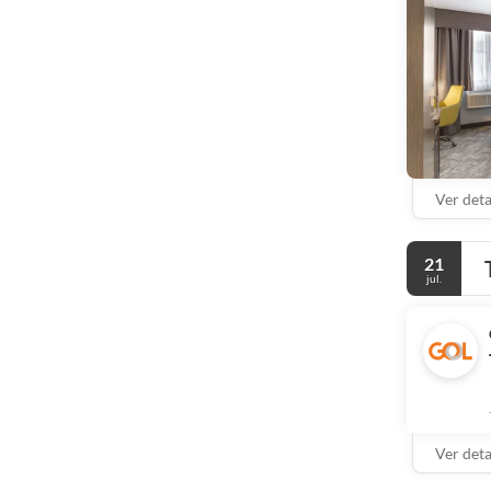
mordida na B
Ver det
21
jul.
Ver det