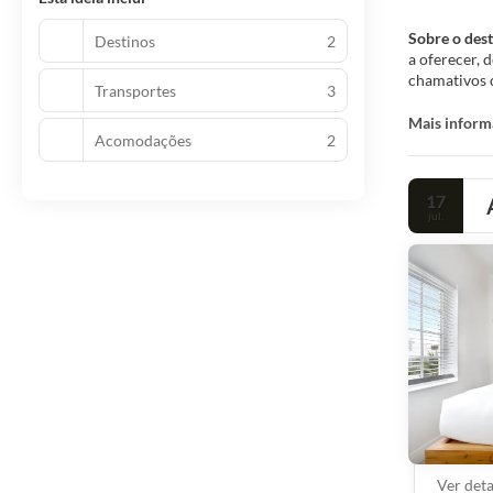
Sobre o des
Destinos
2
a oferecer, 
chamativos d
Transportes
3
o Parque Nac
cultural que
Mais inform
Acomodações
2
anos 1920 e 
sentidos da 
17
jul.
Ver det