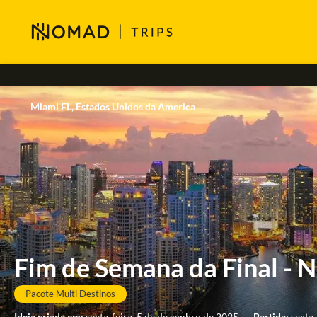
Miami FL, Estados Unidos da America
Fim de Semana da Final - 
Pacote Multi Destinos
Ideia criada em:
sexta-feira, 5 de dezembro de 2025
-
Partida:
sexta-