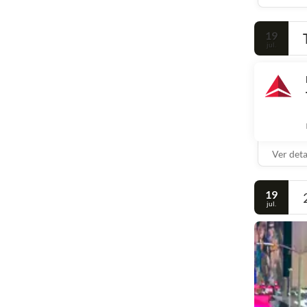
19
jul.
Ver det
19
jul.