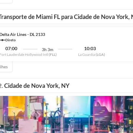
Transporte de Miami FL para Cidade de Nova York,
Delta Air Lines - DL 2133
Direto
07:00
10:03
3h 3m
Fort Lauderdale Hollywood Intl
(FLL)
La Guardia
(LGA)
alhes
2.
Cidade de Nova York, NY