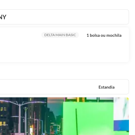
 NY
1 bolsa ou mochila
DELTA MAIN BASIC
Estandia