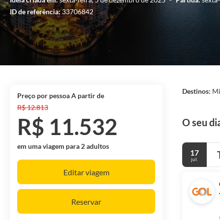
ID de referência:
33706842
Destinos:
Mi
preço por pessoa A partir de
R$ 12.813
R$ 11.532
O seu di
em uma viagem para 2 adultos
17
jul.
Editar viagem
Reservar