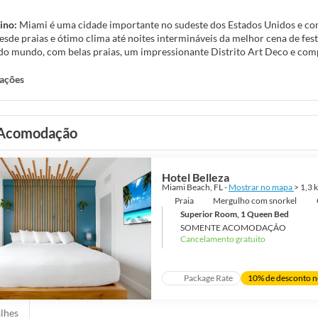
tino:
Miami é uma cidade importante no sudeste dos Estados Unidos e co
desde praias e ótimo clima até noites intermináveis da melhor cena de 
o mundo, com belas praias, um impressionante Distrito Art Deco e compr
ional Everglades e as chaves da Flórida. Miami Beach não é apenas um l
 mostra a história e o patrimônio da região. O Distrito Art Deco em Mia
ações
1930 no mundo. Essas casas vibrantes e coloridas são um show de moda e
palavra. A cidade é considerada um mosaico multicultural, o que torna 
Acomodação
Hotel Belleza
Miami Beach, FL -
Mostrar no mapa
> 1,3 
Praia
Mergulho com snorkel
Superior Room, 1 Queen Bed
SOMENTE ACOMODAÇÃO
Cancelamento gratuito
Package Rate
10% de desconto n
alhes