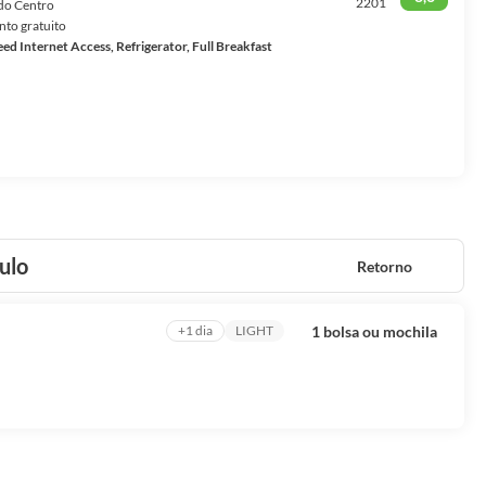
ntretenimento, compras. Está tudo aqui.
2201
 do Centro
to gratuito
d Internet Access, Refrigerator, Full Breakfast
ulo
Retorno
1 bolsa ou mochila
+1 dia
LIGHT